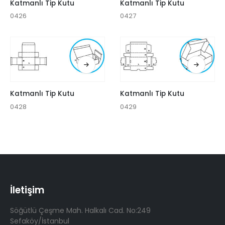
Katmanlı Tip Kutu
Katmanlı Tip Kutu
0426
0427
Katmanlı Tip Kutu
Katmanlı Tip Kutu
0428
0429
İletişim
Söğütlü Çeşme Mah. Halkalı Cad. No:249
Sefaköy/İstanbul