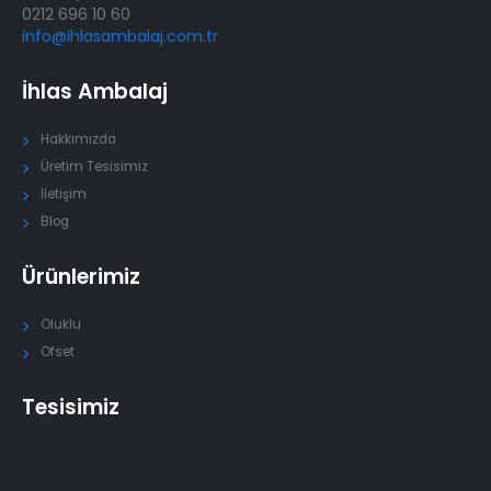
0212 696 10 60
info@ihlasambalaj.com.tr
İhlas Ambalaj
Hakkımızda
Üretim Tesisimiz
İletişim
Blog
Ürünlerimiz
Oluklu
Ofset
Tesisimiz