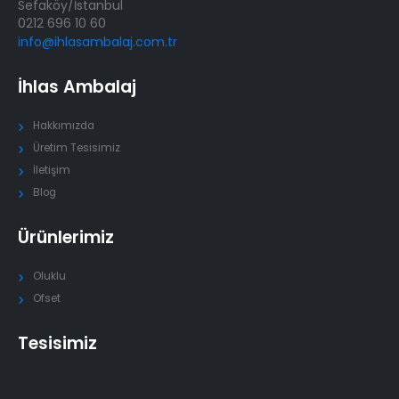
Sefaköy/İstanbul
0212 696 10 60
info@ihlasambalaj.com.tr
İhlas Ambalaj
Hakkımızda
Üretim Tesisimiz
İletişim
Blog
Ürünlerimiz
Oluklu
Ofset
Tesisimiz