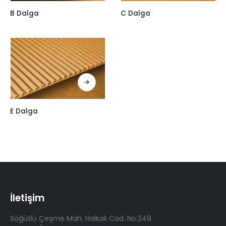
B Dalga
C Dalga
E Dalga
İletişim
Söğütlü Çeşme Mah. Halkalı Cad. No:249